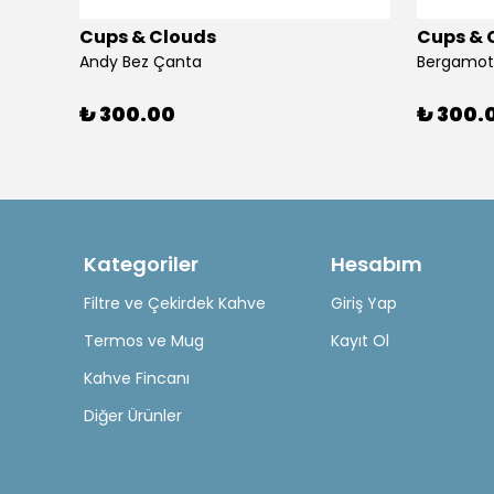
Cups & Clouds
Cups & 
Igloo Stadler Thermo Mug Termos 1.2L Pipetli Termos – Bej Yavru Ağzı
Andy Bez Çanta
₺ 300.00
₺ 300.
Kategoriler
Hesabım
Filtre ve Çekirdek Kahve
Giriş Yap
Termos ve Mug
Kayıt Ol
Kahve Fincanı
Diğer Ürünler