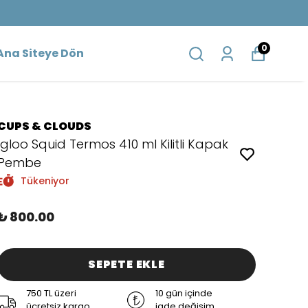
0
Ana Siteye Dön
CUPS & CLOUDS
Igloo Squid Termos 410 ml Kilitli Kapak
Pembe
Tükeniyor
₺ 800.00
SEPETE EKLE
750 TL üzeri
10 gün içinde
ücretsiz kargo
iade değişim