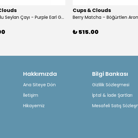
Clouds
Cups & Clouds
Bergamotlu Seylan Çayı - Purple Earl Grey - 50 Gr. - Mim & More
00
₺ 515.00
Hakkımızda
Bilgi Bankası
Ana Siteye Dön
Gizlilik Sözleşmesi
İletişim
İptal & İade Şartları
Hikayemiz
Mesafeli Satış Sözleş