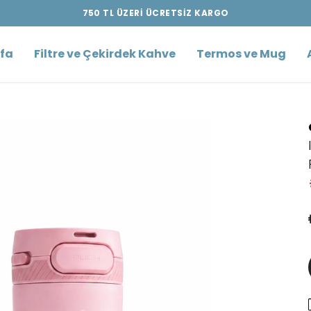
750 TL ÜZERİ ÜCRETSİZ KARGO
fa
Filtre ve Çekirdek Kahve
Termos ve Mug