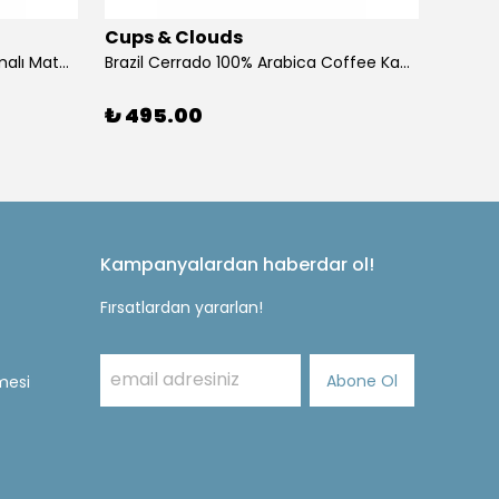
Cups & Clouds
Cups 
Berry Matcha – Böğürtlen Aromalı Matcha - Mim & More
Brazil Cerrado 100% Arabica Coffee Kahve 250 gr
₺ 495.00
₺ 49
Kampanyalardan haberdar ol!
Fırsatlardan yararlan!
Abone Ol
mesi