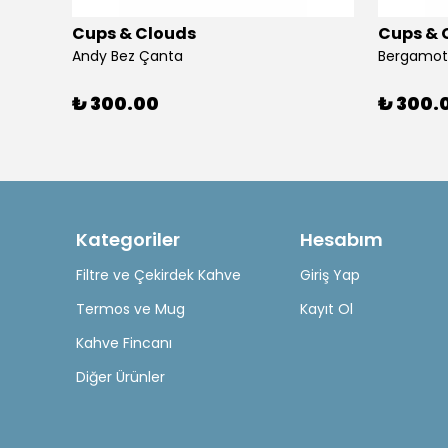
Cups & Clouds
Cups & 
Igloo Stadler Thermo Mug Termos 1.2L Pipetli Termos – Bej Yavru Ağzı
Andy Bez Çanta
₺ 300.00
₺ 300.
Kategoriler
Hesabım
Filtre ve Çekirdek Kahve
Giriş Yap
Termos ve Mug
Kayıt Ol
Kahve Fincanı
Diğer Ürünler