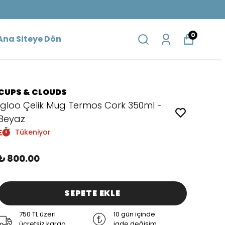
0
Ana Siteye Dön
CUPS & CLOUDS
Igloo Çelik Mug Termos Cork 350ml -
Beyaz
Tükeniyor
₺ 800.00
SEPETE EKLE
750 TL üzeri
10 gün içinde
ücretsiz kargo
iade değişim