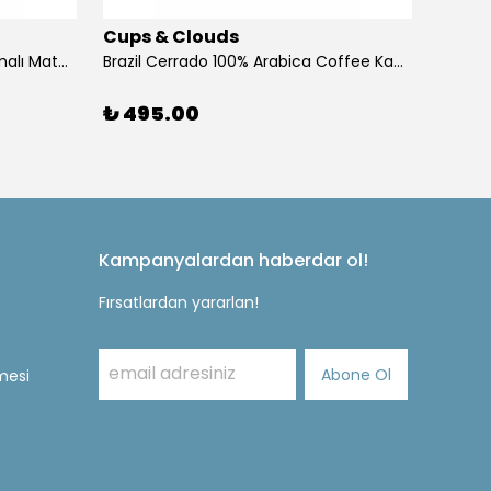
Cups & Clouds
Cups 
Berry Matcha – Böğürtlen Aromalı Matcha - Mim & More
Brazil Cerrado 100% Arabica Coffee Kahve 250 gr
₺ 495.00
₺ 49
Kampanyalardan haberdar ol!
Fırsatlardan yararlan!
Abone Ol
mesi