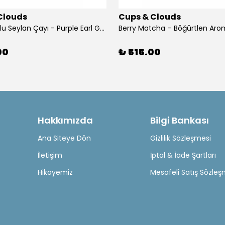
Clouds
Cups & Clouds
Bergamotlu Seylan Çayı - Purple Earl Grey - 50 Gr. - Mim & More
00
₺ 515.00
Hakkımızda
Bilgi Bankası
Ana Siteye Dön
Gizlilik Sözleşmesi
İletişim
İptal & İade Şartları
Hikayemiz
Mesafeli Satış Sözleş