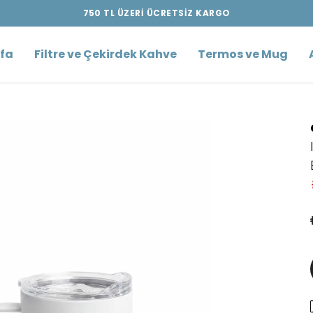
750 TL ÜZERİ ÜCRETSİZ KARGO
fa
Filtre ve Çekirdek Kahve
Termos ve Mug